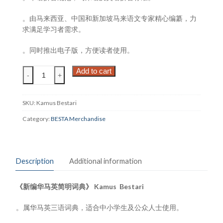
。由马来西亚、中国和新加坡马来语文专家精心编纂，力
求满足学习者需求。
。同时推出电子版，方便读者使用。
Kamus
Add to cart
-
+
Bestari
《新
编
SKU:
Kamus Bestari
华
Category:
BESTA Merchandise
马
英
简
明
Description
Additional information
词
典》
《新编华马英简明词典》 Kamus Bestari
Dictionary
CINA-
。属华马英三语词典，适合中小学生及公众人士使用。
MELAYU-