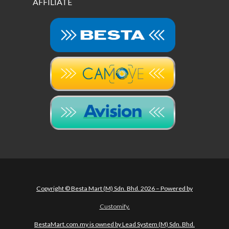
AFFILIATE
Copyright © Besta Mart (M) Sdn. Bhd. 2026 – Powered by
Customify
.
BestaMart.com.my is owned by Lead System (M) Sdn. Bhd.